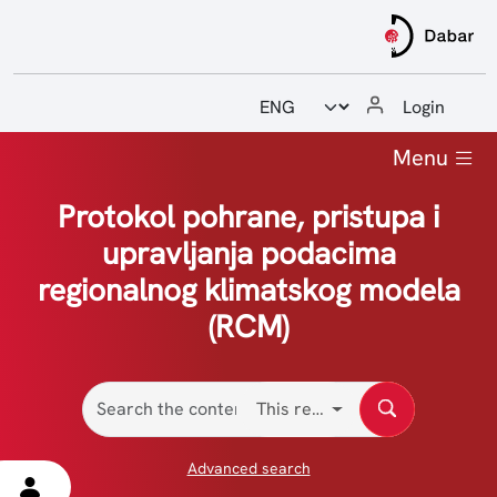
Odabir jezika
Login
Home
Menu
Guides and manuals
Protokol pohrane, pristupa i
upravljanja podacima
Reports
regionalnog klimatskog modela
Contact
(RCM)
O RegCM4 simulacijama
Protokol pristupa podacima
This repository
Advanced search